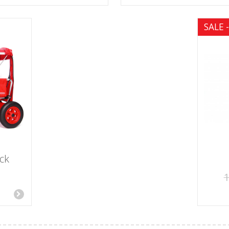
SALE 
ck
1