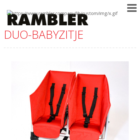
DUO-BABYZITJE