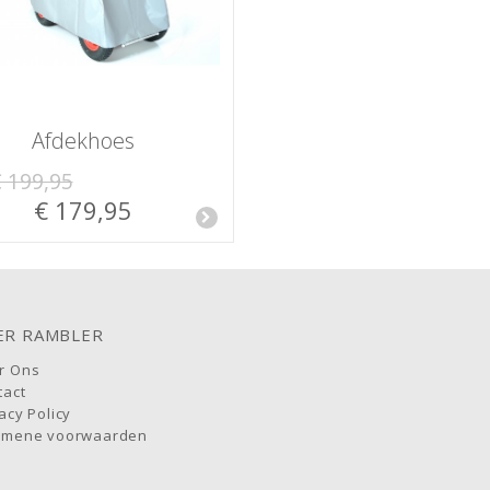
Afdekhoes
 199,95
€ 179,95
ER RAMBLER
r Ons
tact
acy Policy
emene voorwaarden