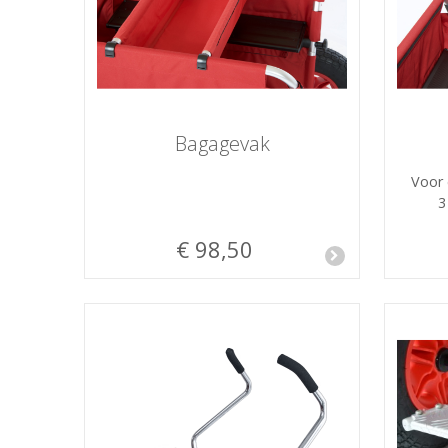
Bagagevak
Voor 
3
€ 98,50