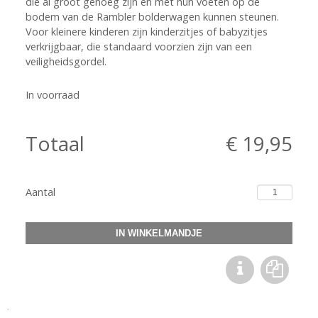
die al groot genoeg zijn en met hun voeten op de
bodem van de
Rambler bolderwagen
kunnen steunen.
Voor kleinere kinderen zijn
kinderzitjes
of
babyzitjes
verkrijgbaar, die standaard voorzien zijn van een
veiligheidsgordel.
In voorraad
Totaal
€ 19,95
Aantal