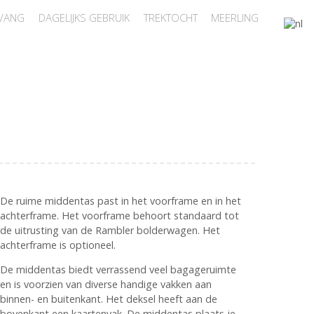
VANG
DAGELIJKS GEBRUIK
TREKTOCHT
MEERLING
De ruime middentas past in het voorframe en in het
achterframe. Het voorframe behoort standaard tot
de uitrusting van de Rambler bolderwagen. Het
achterframe is optioneel.
De middentas biedt verrassend veel bagageruimte
en is voorzien van diverse handige vakken aan
binnen- en buitenkant. Het deksel heeft aan de
bovenkant een kaartenvak. De middentas plaats je