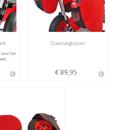
ank
Duwstangtassen
 voor het
nwel…
€ 89,95