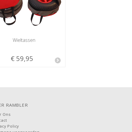
Wieltassen
€ 59,95
ER RAMBLER
r Ons
tact
acy Policy